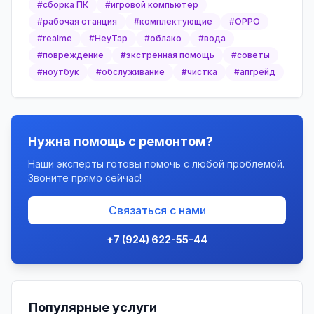
#
сборка ПК
#
игровой компьютер
#
рабочая станция
#
комплектующие
#
OPPO
#
realme
#
HeyTap
#
облако
#
вода
#
повреждение
#
экстренная помощь
#
советы
#
ноутбук
#
обслуживание
#
чистка
#
апгрейд
Нужна помощь с ремонтом?
Наши эксперты готовы помочь с любой проблемой.
Звоните прямо сейчас!
Связаться с нами
+7 (924) 622-55-44
Популярные услуги