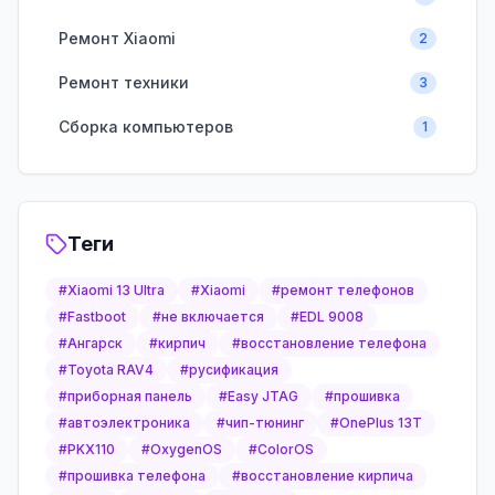
Ремонт Xiaomi
2
Ремонт техники
3
Сборка компьютеров
1
Теги
#
Xiaomi 13 Ultra
#
Xiaomi
#
ремонт телефонов
#
Fastboot
#
не включается
#
EDL 9008
#
Ангарск
#
кирпич
#
восстановление телефона
#
Toyota RAV4
#
русификация
#
приборная панель
#
Easy JTAG
#
прошивка
#
автоэлектроника
#
чип-тюнинг
#
OnePlus 13T
#
PKX110
#
OxygenOS
#
ColorOS
#
прошивка телефона
#
восстановление кирпича