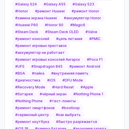
#
Galaxy S24
#
Galaxy A55
#
Galaxy S23
#
Honor
#
ремонт Huawei
#
ремонт Honor
#
замена экрана Huawei
#
аккумулятор Honor
#
Huawei P60
#
Honor 90
#
Magic6
#
Steam Deck
#
Steam Deck OLED
#
Valve
#
ремонт консолей
#
цепь питания
#
PMIC
#
ремонт игровых приставок
#
аккумулятор не работает
#
ремонт игровых консолей Ангарск
#
Poco F1
#
UFS
#
Snapdragon 845
#
ремонт Android
#
BGA
#
пайка
#
внутренняя память
#
диагностика
#
iOS
#
DFU Mode
#
Recovery Mode
#
Hard Reset
#
Apple
#
батарея
#
чёрный экран
#
Nothing Phone 1
#
Nothing Phone
#
тест-поинты
#
ремонт смартфонов
#
bootloop
#
сервисный центр
#
как выбрать
#
ремонт ноутбука
#
быстро разряжается
#
iOS 18
#
замена батареи
#
экономия заряда