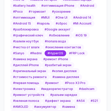
#
battery health
#
оптимизация iPhone
#
Android
#
Poco
#
тормозит
#
ускорение
#
оптимизация
#
MIUI
#
One UI
#
Android 14
#
Android 15
#
пароль
#
сброс
#
Mi Account
#
разблокировка
#
Google аккаунт
#
графический ключ
#
обновление
#
iOS 19
#
залили ноутбук
#
попала вода
#
чистка от влаги
#
окисление контактов
#
Sanyo
#
Redmi
#
HyperOS
#
FRP Lock
#
замена экрана
#
ремонт iPhone
#
дисплей iPhone
#
разбитый экран
#
оригинальный экран
#
копия дисплея
#
стоимость ремонта
#
замена дисплея
#
первая помощь
#
ремонт
#
Poco X3 Pro
#
электроника
#
видеорегистратор
#
dashcam
#
ремонт устройств
#
разъем зарядки
#
зеленая полоса
#
дефект экрана
#
A54
#
S21
#
AMOLED
#
аккумулятор
#
замена