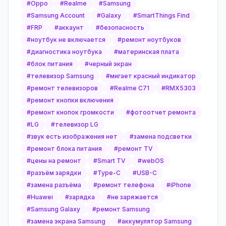
#
Oppo
#
Realme
#
Samsung
#
Samsung Account
#
Galaxy
#
SmartThings Find
#
FRP
#
аккаунт
#
безопасность
#
ноутбук не включается
#
ремонт ноутбуков
#
диагностика ноутбука
#
материнская плата
#
блок питания
#
черный экран
#
телевизор Samsung
#
мигает красный индикатор
#
ремонт телевизоров
#
Realme C71
#
RMX5303
#
ремонт кнопки включения
#
ремонт кнопок громкости
#
фотоотчет ремонта
#
LG
#
телевизор LG
#
звук есть изображения нет
#
замена подсветки
#
ремонт блока питания
#
ремонт TV
#
цены на ремонт
#
Smart TV
#
webOS
#
разъём зарядки
#
Type-C
#
USB-C
#
замена разъёма
#
ремонт телефона
#
iPhone
#
Huawei
#
зарядка
#
не заряжается
#
Samsung Galaxy
#
ремонт Samsung
#
замена экрана Samsung
#
аккумулятор Samsung