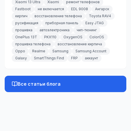
Xiaomi 13 Ultra
Xiaomi
ремонт телефонов
Fastboot
не включается
EDL 9008
Ангарск
кирпич
восстановление телефона
Toyota RAV4
русификация
приборная панель
Easy JTAG
прошивка
автоэлектроника
чип-тюнинг
OnePlus 13T
PKX110
OxygenOS
ColorOS
прошивка телефона
восстановление кирпича
Oppo
Realme
Samsung
Samsung Account
Galaxy
SmartThings Find
FRP
аккаунт
Все статьи блога