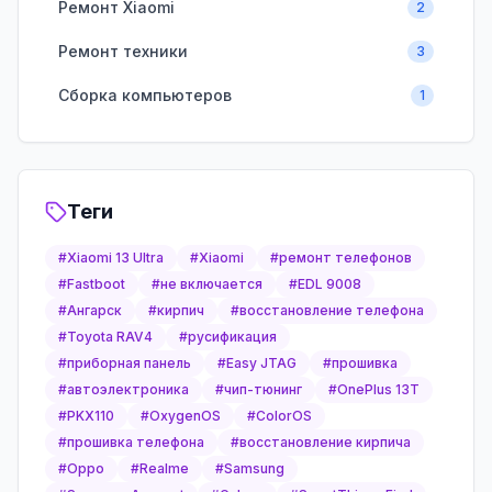
Ремонт Xiaomi
2
Ремонт техники
3
Сборка компьютеров
1
Теги
#
Xiaomi 13 Ultra
#
Xiaomi
#
ремонт телефонов
#
Fastboot
#
не включается
#
EDL 9008
#
Ангарск
#
кирпич
#
восстановление телефона
#
Toyota RAV4
#
русификация
#
приборная панель
#
Easy JTAG
#
прошивка
#
автоэлектроника
#
чип-тюнинг
#
OnePlus 13T
#
PKX110
#
OxygenOS
#
ColorOS
#
прошивка телефона
#
восстановление кирпича
#
Oppo
#
Realme
#
Samsung