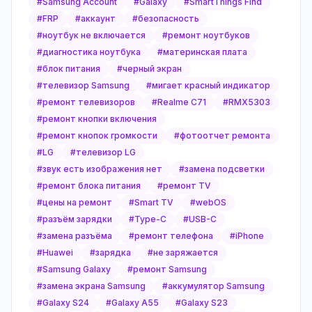
#
Samsung Account
#
Galaxy
#
SmartThings Find
#
FRP
#
аккаунт
#
безопасность
#
ноутбук не включается
#
ремонт ноутбуков
#
диагностика ноутбука
#
материнская плата
#
блок питания
#
черный экран
#
телевизор Samsung
#
мигает красный индикатор
#
ремонт телевизоров
#
Realme C71
#
RMX5303
#
ремонт кнопки включения
#
ремонт кнопок громкости
#
фотоотчет ремонта
#
LG
#
телевизор LG
#
звук есть изображения нет
#
замена подсветки
#
ремонт блока питания
#
ремонт TV
#
цены на ремонт
#
Smart TV
#
webOS
#
разъём зарядки
#
Type-C
#
USB-C
#
замена разъёма
#
ремонт телефона
#
iPhone
#
Huawei
#
зарядка
#
не заряжается
#
Samsung Galaxy
#
ремонт Samsung
#
замена экрана Samsung
#
аккумулятор Samsung
#
Galaxy S24
#
Galaxy A55
#
Galaxy S23