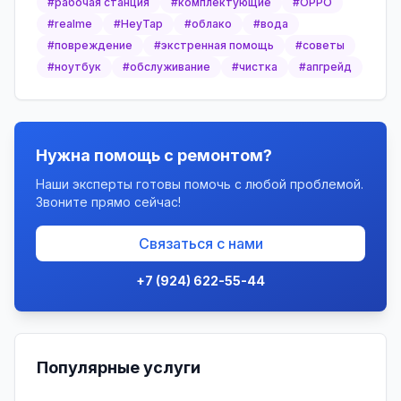
#
рабочая станция
#
комплектующие
#
OPPO
#
realme
#
HeyTap
#
облако
#
вода
#
повреждение
#
экстренная помощь
#
советы
#
ноутбук
#
обслуживание
#
чистка
#
апгрейд
Нужна помощь с ремонтом?
Наши эксперты готовы помочь с любой проблемой.
Звоните прямо сейчас!
Связаться с нами
+7 (924) 622-55-44
Популярные услуги