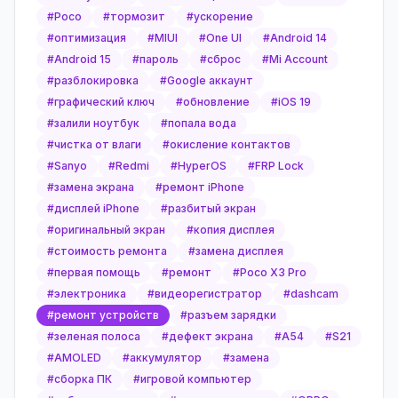
#
Poco
#
тормозит
#
ускорение
#
оптимизация
#
MIUI
#
One UI
#
Android 14
#
Android 15
#
пароль
#
сброс
#
Mi Account
#
разблокировка
#
Google аккаунт
#
графический ключ
#
обновление
#
iOS 19
#
залили ноутбук
#
попала вода
#
чистка от влаги
#
окисление контактов
#
Sanyo
#
Redmi
#
HyperOS
#
FRP Lock
#
замена экрана
#
ремонт iPhone
#
дисплей iPhone
#
разбитый экран
#
оригинальный экран
#
копия дисплея
#
стоимость ремонта
#
замена дисплея
#
первая помощь
#
ремонт
#
Poco X3 Pro
#
электроника
#
видеорегистратор
#
dashcam
#
ремонт устройств
#
разъем зарядки
#
зеленая полоса
#
дефект экрана
#
A54
#
S21
#
AMOLED
#
аккумулятор
#
замена
#
сборка ПК
#
игровой компьютер