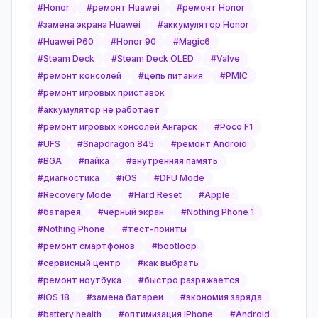
#
Honor
#
ремонт Huawei
#
ремонт Honor
#
замена экрана Huawei
#
аккумулятор Honor
#
Huawei P60
#
Honor 90
#
Magic6
#
Steam Deck
#
Steam Deck OLED
#
Valve
#
ремонт консолей
#
цепь питания
#
PMIC
#
ремонт игровых приставок
#
аккумулятор не работает
#
ремонт игровых консолей Ангарск
#
Poco F1
#
UFS
#
Snapdragon 845
#
ремонт Android
#
BGA
#
пайка
#
внутренняя память
#
диагностика
#
iOS
#
DFU Mode
#
Recovery Mode
#
Hard Reset
#
Apple
#
батарея
#
чёрный экран
#
Nothing Phone 1
#
Nothing Phone
#
тест-поинты
#
ремонт смартфонов
#
bootloop
#
сервисный центр
#
как выбрать
#
ремонт ноутбука
#
быстро разряжается
#
iOS 18
#
замена батареи
#
экономия заряда
#
battery health
#
оптимизация iPhone
#
Android