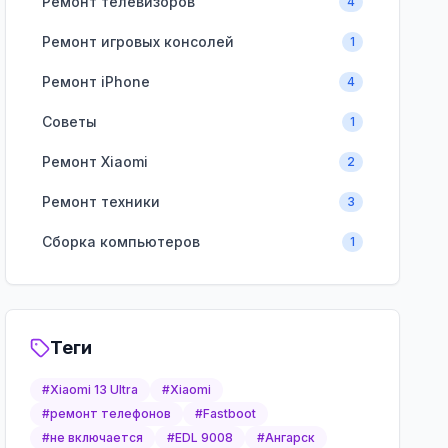
Ремонт телевизоров
4
Ремонт игровых консолей
1
Ремонт iPhone
4
Советы
1
Ремонт Xiaomi
2
Ремонт техники
3
Сборка компьютеров
1
Теги
#
Xiaomi 13 Ultra
#
Xiaomi
#
ремонт телефонов
#
Fastboot
#
не включается
#
EDL 9008
#
Ангарск