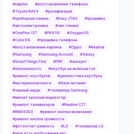
#
кирпич
#
восстановление телефона
#
Toyota RAV4
#
русификация
#
приборная панель
#
Easy JTAG
#
прошивка
#
автоэлектроника
#
чип-тюнинг
#
OnePlus 13T
#
PKX110
#
OxygenOS
#
ColorOS
#
прошивка телефона
#
восстановление кирпича
#
Oppo
#
Realme
#
Samsung
#
Samsung Account
#
Galaxy
#
SmartThings Find
#
FRP
#
аккаунт
#
безопасность
#
ноутбук не включается
#
ремонт ноутбуков
#
диагностика ноутбука
#
материнская плата
#
блок питания
#
черный экран
#
телевизор Samsung
#
мигает красный индикатор
#
ремонт телевизоров
#
Realme C71
#
RMX5303
#
ремонт кнопки включения
#
ремонт кнопок громкости
#
фотоотчет ремонта
#
LG
#
телевизор LG
#
звук есть изображения нет