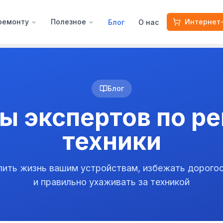
 ремонту
Полезное
Интернет
Блог
О нас
Блог
ы экспертов по р
техники
длить жизнь вашим устройствам, избежать дорого
и правильно ухаживать за техникой