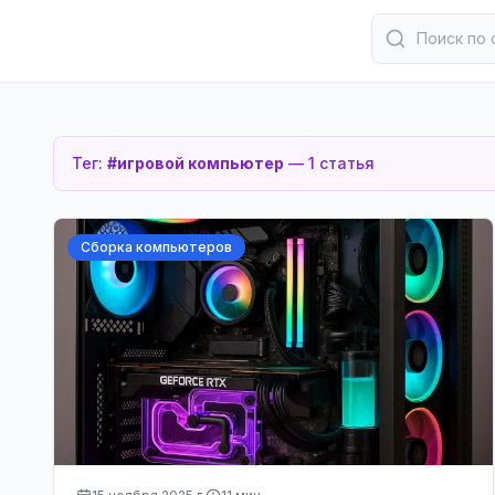
Тег:
#
игровой компьютер
—
1
статья
Сборка компьютеров