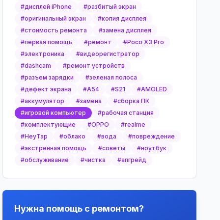
#
дисплей iPhone
#
разбитый экран
#
оригинальный экран
#
копия дисплея
#
стоимость ремонта
#
замена дисплея
#
первая помощь
#
ремонт
#
Poco X3 Pro
#
электроника
#
видеорегистратор
#
dashcam
#
ремонт устройств
#
разъем зарядки
#
зеленая полоса
#
дефект экрана
#
A54
#
S21
#
AMOLED
#
аккумулятор
#
замена
#
сборка ПК
#
игровой компьютер
#
рабочая станция
#
комплектующие
#
OPPO
#
realme
#
HeyTap
#
облако
#
вода
#
повреждение
#
экстренная помощь
#
советы
#
ноутбук
#
обслуживание
#
чистка
#
апгрейд
Нужна помощь с ремонтом?