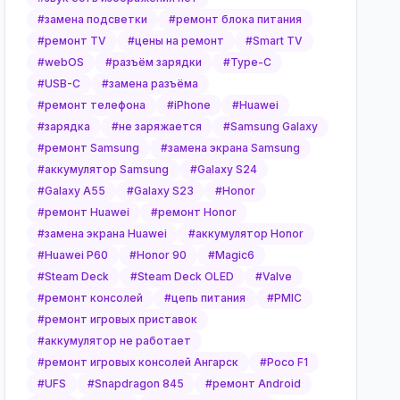
#
замена подсветки
#
ремонт блока питания
#
ремонт TV
#
цены на ремонт
#
Smart TV
#
webOS
#
разъём зарядки
#
Type-C
#
USB-C
#
замена разъёма
#
ремонт телефона
#
iPhone
#
Huawei
#
зарядка
#
не заряжается
#
Samsung Galaxy
#
ремонт Samsung
#
замена экрана Samsung
#
аккумулятор Samsung
#
Galaxy S24
#
Galaxy A55
#
Galaxy S23
#
Honor
#
ремонт Huawei
#
ремонт Honor
#
замена экрана Huawei
#
аккумулятор Honor
#
Huawei P60
#
Honor 90
#
Magic6
#
Steam Deck
#
Steam Deck OLED
#
Valve
#
ремонт консолей
#
цепь питания
#
PMIC
#
ремонт игровых приставок
#
аккумулятор не работает
#
ремонт игровых консолей Ангарск
#
Poco F1
#
UFS
#
Snapdragon 845
#
ремонт Android