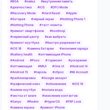
#
BGA
#
пайка
#
внутренняя память
#
диагностика
#
iOS
#
DFU Mode
#
Recovery Mode
#
Hard Reset
#
Apple
#
батарея
#
чёрный экран
#
Nothing Phone 1
#
Nothing Phone
#
тест-поинты
#
ремонт смартфонов
#
bootloop
#
сервисный центр
#
как выбрать
#
ремонт ноутбука
#
быстро разряжается
#
iOS 18
#
замена батареи
#
экономия заряда
#
battery health
#
оптимизация iPhone
#
Android
#
Poco
#
тормозит
#
ускорение
#
оптимизация
#
MIUI
#
One UI
#
Android 14
#
Android 15
#
пароль
#
сброс
#
Mi Account
#
разблокировка
#
Google аккаунт
#
графический ключ
#
обновление
#
iOS 19
#
залили ноутбук
#
попала вода
#
чистка от влаги
#
окисление контактов
#
Sanyo
#
Redmi
#
HyperOS
#
FRP Lock
#
замена экрана
#
ремонт iPhone