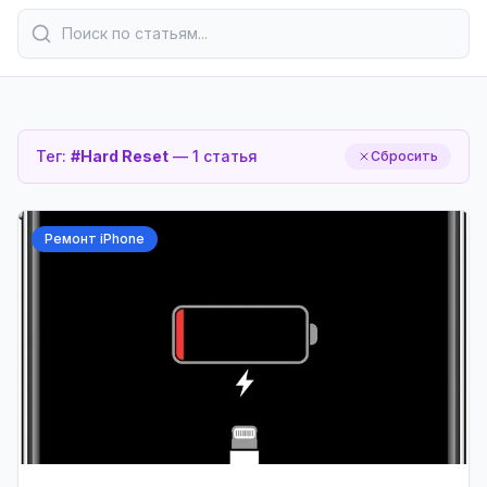
Тег:
#
Hard Reset
—
1
статья
Сбросить
Ремонт iPhone