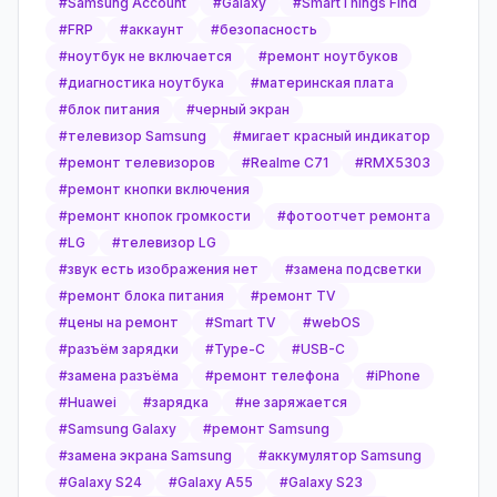
#
Samsung Account
#
Galaxy
#
SmartThings Find
#
FRP
#
аккаунт
#
безопасность
#
ноутбук не включается
#
ремонт ноутбуков
#
диагностика ноутбука
#
материнская плата
#
блок питания
#
черный экран
#
телевизор Samsung
#
мигает красный индикатор
#
ремонт телевизоров
#
Realme C71
#
RMX5303
#
ремонт кнопки включения
#
ремонт кнопок громкости
#
фотоотчет ремонта
#
LG
#
телевизор LG
#
звук есть изображения нет
#
замена подсветки
#
ремонт блока питания
#
ремонт TV
#
цены на ремонт
#
Smart TV
#
webOS
#
разъём зарядки
#
Type-C
#
USB-C
#
замена разъёма
#
ремонт телефона
#
iPhone
#
Huawei
#
зарядка
#
не заряжается
#
Samsung Galaxy
#
ремонт Samsung
#
замена экрана Samsung
#
аккумулятор Samsung
#
Galaxy S24
#
Galaxy A55
#
Galaxy S23