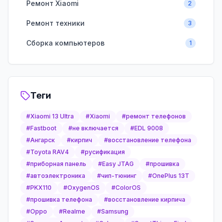
Ремонт Xiaomi
2
Ремонт техники
3
Сборка компьютеров
1
Теги
#
Xiaomi 13 Ultra
#
Xiaomi
#
ремонт телефонов
#
Fastboot
#
не включается
#
EDL 9008
#
Ангарск
#
кирпич
#
восстановление телефона
#
Toyota RAV4
#
русификация
#
приборная панель
#
Easy JTAG
#
прошивка
#
автоэлектроника
#
чип-тюнинг
#
OnePlus 13T
#
PKX110
#
OxygenOS
#
ColorOS
#
прошивка телефона
#
восстановление кирпича
#
Oppo
#
Realme
#
Samsung