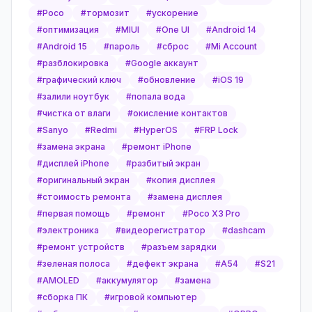
#
Poco
#
тормозит
#
ускорение
#
оптимизация
#
MIUI
#
One UI
#
Android 14
#
Android 15
#
пароль
#
сброс
#
Mi Account
#
разблокировка
#
Google аккаунт
#
графический ключ
#
обновление
#
iOS 19
#
залили ноутбук
#
попала вода
#
чистка от влаги
#
окисление контактов
#
Sanyo
#
Redmi
#
HyperOS
#
FRP Lock
#
замена экрана
#
ремонт iPhone
#
дисплей iPhone
#
разбитый экран
#
оригинальный экран
#
копия дисплея
#
стоимость ремонта
#
замена дисплея
#
первая помощь
#
ремонт
#
Poco X3 Pro
#
электроника
#
видеорегистратор
#
dashcam
#
ремонт устройств
#
разъем зарядки
#
зеленая полоса
#
дефект экрана
#
A54
#
S21
#
AMOLED
#
аккумулятор
#
замена
#
сборка ПК
#
игровой компьютер