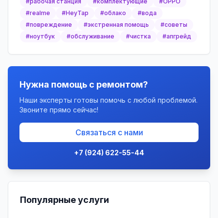
#
рабочая станция
#
комплектующие
#
OPPO
#
realme
#
HeyTap
#
облако
#
вода
#
повреждение
#
экстренная помощь
#
советы
#
ноутбук
#
обслуживание
#
чистка
#
апгрейд
Нужна помощь с ремонтом?
Наши эксперты готовы помочь с любой проблемой.
Звоните прямо сейчас!
Связаться с нами
+7 (924) 622-55-44
Популярные услуги