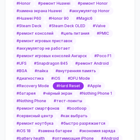
#
Honor
#
ремонт Huawei
#
ремонт Honor
#
замена экрана Huawei
#
аккумулятор Honor
#
Huawei P60
#
Honor 90
#
Magic6
#
Steam Deck
#
Steam Deck OLED
#
Valve
#
ремонт консолей
#
цепь питания
#
PMIC
#
ремонт игровых приставок
#
аккумулятор не работает
#
ремонт игровых консолей Ангарск
#
Poco F1
#
UFS
#
Snapdragon 845
#
ремонт Android
#
BGA
#
пайка
#
внутренняя память
#
диагностика
#
iOS
#
DFU Mode
#
Recovery Mode
#
Hard Reset
#
Apple
#
батарея
#
чёрный экран
#
Nothing Phone 1
#
Nothing Phone
#
тест-поинты
#
ремонт смартфонов
#
bootloop
#
сервисный центр
#
как выбрать
#
ремонт ноутбука
#
быстро разряжается
#
iOS 18
#
замена батареи
#
экономия заряда
#
battery health
#
оптимизация iPhone
#
Android