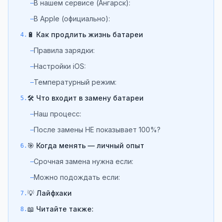
В нашем сервисе (Ангарск):
–
В Apple (официально):
–
🔋 Как продлить жизнь батареи
4.
Правила зарядки:
–
Настройки iOS:
–
Температурный режим:
–
🛠️ Что входит в замену батареи
5.
Наш процесс:
–
После замены НЕ показывает 100%?
–
🎯 Когда менять — личный опыт
6.
Срочная замена нужна если:
–
Можно подождать если:
–
💡 Лайфхаки
7.
📖 Читайте также:
8.